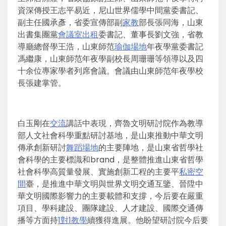
資深傳授王志平易近，尼山世界儒學中間黨委書記、
副主任國承彥，省委宣傳部副
家教
部長張同海，山東
出書集團黨
會議室出租
委書記、董事長劉文強，省教
導廳總督學王浩，山東師范
瑜伽場地
年夜學黨委書記
馮繼康，山東師范年夜學副校長周珊珊等領導以及四
十余位專家學者列席會議。會議由山東師范年夜學校
長張建掌管。
白玉剛在
交流
講話中表現，齊魯文明研討院作為教導
部人文社會科學重點研討基地，是山東推動中華文明
傳承創新研討
舞蹈場地
的主要陣地，是山東省哲學社
會科學的主要標識和brand，是整體推進山東省哲學
社會科學高質量發展、實施創新工程的主要平
私密空
間
臺，是推進中華文明與世界文明交通互鑒、晉陞中
華文明國際影響力的主要載體和支撐，今后要在嚴重
項目、學科建設、團隊建設、人才建設、國際交通傳
播等方面持
1對1教學
續獲得進展。他盼望研討院今后要