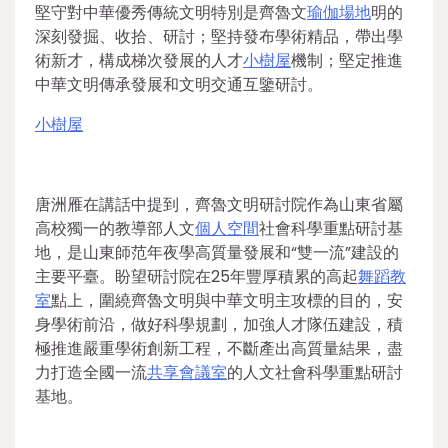
堅守對中華優秀傳統文明特別是齊魯文
瑜伽場地
明的
深刻發掘、收拾、研討；堅持發布學術精品，帶出學
術新才，構成梯次發展的人才
小樹屋
機制；堅定推進
中華文明傳承發展和文明交通互鑒研討。
小樹屋
唐洲雁在講話中提到，齊魯文明研討院作為山東省屬
高校獨一的教導部人文
個人空間
社會科學重點研討基
地，是山東師范年夜學高質量發展和“雙一流”建設的
主要平臺。盼望研討院在25年豐厚積累的高起
舞蹈教
室
點上，圍繞齊魯文明與中華文明主攻標的目的，安
身學術前沿，做好科學規劃，加強人才隊伍建設，積
極推進嚴重學術創新工程，不斷產出高質量結果，盡
力打造全國一流
共享會議室
的人文社會科學重點研討
基地。