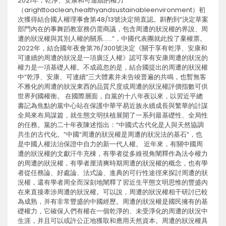
2021年，乾淨、安康和可連續的權力
（arighttoaclean,healthyandsustainableenvironment）初
次獲得結合國人權理事會第48/13號決定簡直認。斟酌到“決定草案
部門內在的事舞蹈教室務仍需商議，包含周遭的狀況權的界說、周
遭的狀況權與其別人權的關系……”，中國代表團就此投了棄權票。
2022年，結合國年夜會第76/300號決定《關于享有乾淨、安康和
可連續的周遭的狀況是一項廣泛人權》認可享有安康周遭的狀況的
權力是一項基礎人權。不成疏忽的是，結合國提出的周遭的狀況權
中“乾淨、安康、可連續”三大體素并未告竣普遍的共鳴，也暫無客
不雅化的周遭的狀況東西的品質尺度或周遭的狀況權評價指數可供
世界列國權衡。 在國際層面，自黨的十八年夜以來，以習近平總
書記為焦點的黨中心站在保護中華平易近族永續成長與繁華的計謀
全局來布局謀篇，就生態文明扶植展開了一系列最基礎性、全局性
的任務。黨的二十年夜陳述指出：“中國式古代化是人與天然協調
共生的古代化。”中國“周遭的狀況權是周遭的狀況法的基石”，也
是中國人權法治保證中自力的新一代人權。 近年來，有關中國周
遭的狀況權的文獻汗牛充棟，有學者從多維視角闡釋作為法令權力
的周遭的狀況權，有學者厘清爽時期周遭的狀況權的概念，也有學
者從任務論、好處論、法式論、進典的可行性途徑來探討周遭的狀
況權，還有學者周全而深刻地闡釋了習近生平態文明思惟的豐盛內
在來直接牽涉周遭的狀況權。可以說，周遭的狀況權相干研討已較
為成熟，并有非常豐盛的中國經歷。周遭的狀況權是國民擁有的基
礎權力，它確保人們有權在一個乾淨的、未受淨化的周遭的狀況中
生涯，并且可以或許公正地獲取和應用天然資本。周遭的狀況權具