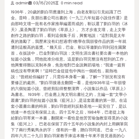
admin
03/15/2025
0 min read
1936年，20歲的劉白羽應邀到上海，由老友靳以引見結識了巴
金。昔時，良朋出書公司出書的《一九三六年短篇小說佳作選》是
由那時文壇一批有名作家推舉編選而成的，靳以選了劉白羽的《冰
天》,葉圣陶選了劉白羽的《草原上》。 方才步進文壇，走上文學
創作之路的劉白羽，看到這個集子后，興奮地說：“這對我是太年
夜的激勵了，我歷來沒有幻想過1對1教學在我頒發作品的第一年就
遭到這般高的嘉獎。” 幾天后，巴金、靳以等邀劉白羽到冠生園聚
首，在扳談中，巴金對劉白羽說：文明生涯出書社要出書一本他的
短篇小說集，問他批准分歧意。這是劉白羽完整沒有想到的工作，
他興奮得難以克制本身，焦急地對巴金說舞蹈場地：“我連一篇剪
稿也沒有帶來啊！”這時巴金從提包中掏出一個紙包，親熱地
說：“曾經給你編好了，只需你本身看一遍，了解一下狀況有沒有
要修正的處所。”劉白羽接過去翻開一看，是他1936年這一年頒發
的六個短篇小說。曾經剪貼得整整潔齊，小說集以作品《草原上》
為書名。 1939年，巴金應上海文明出書社之約，主編一套“文學小
叢書”,劉白羽的短篇小說集《藍河上》,是這套叢書的第一部。在這
套小叢書出書的時辰，劉白羽曾經到反動圣地——延安往了，是以
他連一本也沒有保留上去。四十五年之后，1984年，巴老從上海
給劉白羽寄來一本書，翻開來一看恰是他苦苦瑜伽教室尋覓的小說
集《藍河上》。巴老在保留了四十五年的小說集的內封上用鋼筆寫
下了兩行秀氣雋永的字： 僅有的一冊，贈白羽同道。 巴金 一九八
四年六月二十九日 劉白羽家教手捧這本幾十年來不曾見過面的心