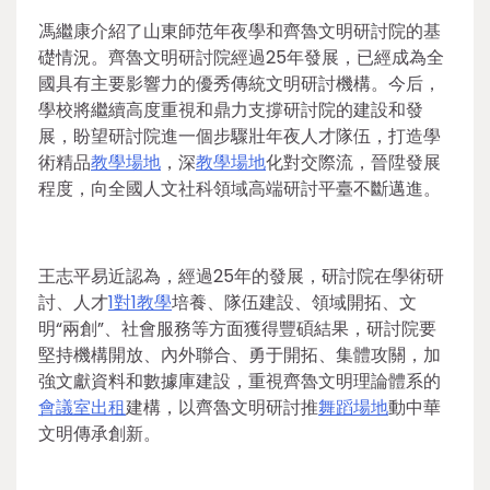
馮繼康介紹了山東師范年夜學和齊魯文明研討院的基
礎情況。齊魯文明研討院經過25年發展，已經成為全
國具有主要影響力的優秀傳統文明研討機構。今后，
學校將繼續高度重視和鼎力支撐研討院的建設和發
展，盼望研討院進一個步驟壯年夜人才隊伍，打造學
術精品
教學場地
，深
教學場地
化對交際流，晉陞發展
程度，向全國人文社科領域高端研討平臺不斷邁進。
王志平易近認為，經過25年的發展，研討院在學術研
討、人才
1對1教學
培養、隊伍建設、領域開拓、文
明“兩創”、社會服務等方面獲得豐碩結果，研討院要
堅持機構開放、內外聯合、勇于開拓、集體攻關，加
強文獻資料和數據庫建設，重視齊魯文明理論體系的
會議室出租
建構，以齊魯文明研討推
舞蹈場地
動中華
文明傳承創新。