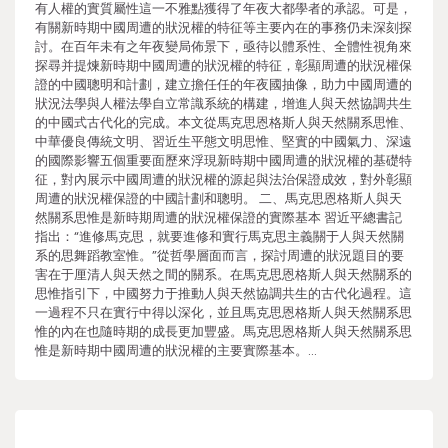
有人權的實質屬性這一不雅點獲得了年夜大都學者的承認。可是，
有關新時期中國周遭的狀況權的特征等主要內在的事務仍未深刻探
討。在百年未有之年夜變局佈景下，亟待以體系性、全體性視角來
探尋并提煉新時期中國周遭的狀況權的特征，彰顯周遭的狀況權保
證的中國聰明和計劃，建立擔任任的年夜國抽像，助力中國周遭的
狀況法學與人權法學自立常識系統的構建，增進人與天然協調共生
的中國式古代化的完成。本文從馬克思恩格斯人與天然關系思惟、
中華優良傳統文明、習近生平態文明思惟、堅實的中國氣力、深遠
的國際影響五個重要面歷來浮現新時期中國周遭的狀況權的基礎特
征，對內展示中國周遭的狀況權的源起與法治保證成效，對外彰顯
周遭的狀況權保證的中國計劃和聰明。 二、馬克思恩格斯人與天
然關系思惟是新時期周遭的狀況權保證的實際基本 習近平總書記
指出：“進修馬克思，就要進修和實行馬克思主義關于人與天然關
系的思舞蹈教室惟。”從哲學層面而言，探討周遭的狀況題目的要
害在于厘清人與天然之間的關系。在馬克思恩格斯人與天然關系的
思惟指引下，中國努力于推動人與天然協調共生的古代化過程。這
一過程不只在實行中得以深化，並且馬克思恩格斯人與天然關系思
惟的內在也隨時期的成長更加豐盛。馬克思恩格斯人與天然關系思
惟是新時期中國周遭的狀況權的主要實際基本。…