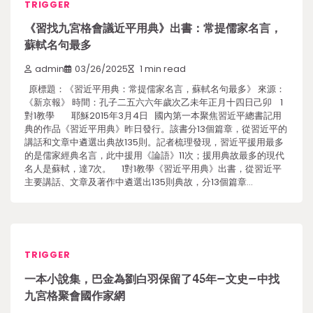
TRIGGER
《習找九宮格會議近平用典》出書：常提儒家名言，
蘇軾名句最多
admin
03/26/2025
1 min read
原標題：《習近平用典：常提儒家名言，蘇軾名句最多》 來源：
《新京報》 時間：孔子二五六六年歲次乙未年正月十四日己卯 1
對1教學 耶穌2015年3月4日 國內第一本聚焦習近平總書記用
典的作品《習近平用典》昨日發行。該書分13個篇章，從習近平的
講話和文章中遴選出典故135則。記者梳理發現，習近平援用最多
的是儒家經典名言，此中援用《論語》11次；援用典故最多的現代
名人是蘇軾，達7次。 1對1教學《習近平用典》出書，從習近平
主要講話、文章及著作中遴選出135則典故，分13個篇章…
TRIGGER
一本小說集，巴金為劉白羽保留了45年–文史–中找
九宮格聚會國作家網