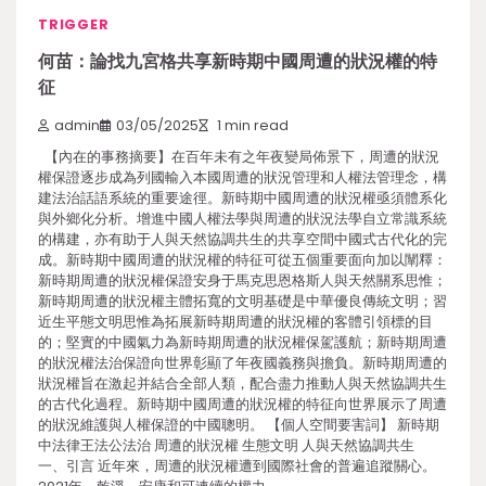
TRIGGER
何苗：論找九宮格共享新時期中國周遭的狀況權的特
征
admin
03/05/2025
1 min read
【內在的事務摘要】在百年未有之年夜變局佈景下，周遭的狀況
權保證逐步成為列國輸入本國周遭的狀況管理和人權法管理念，構
建法治話語系統的重要途徑。新時期中國周遭的狀況權亟須體系化
與外鄉化分析。增進中國人權法學與周遭的狀況法學自立常識系統
的構建，亦有助于人與天然協調共生的共享空間中國式古代化的完
成。新時期中國周遭的狀況權的特征可從五個重要面向加以闡釋：
新時期周遭的狀況權保證安身于馬克思恩格斯人與天然關系思惟；
新時期周遭的狀況權主體拓寬的文明基礎是中華優良傳統文明；習
近生平態文明思惟為拓展新時期周遭的狀況權的客體引領標的目
的；堅實的中國氣力為新時期周遭的狀況權保駕護航；新時期周遭
的狀況權法治保證向世界彰顯了年夜國義務與擔負。新時期周遭的
狀況權旨在激起并結合全部人類，配合盡力推動人與天然協調共生
的古代化過程。新時期中國周遭的狀況權的特征向世界展示了周遭
的狀況維護與人權保證的中國聰明。 【個人空間要害詞】 新時期
中法律王法公法治 周遭的狀況權 生態文明 人與天然協調共生
一、引言 近年來，周遭的狀況權遭到國際社會的普遍追蹤關心。