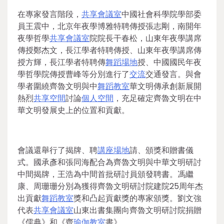
在專家發言階段，
共享會議室
中國社會科學院學部委
員王震中，北京年夜學博雅特聘傳授張志剛，南開年
夜學哲學
共享會議室
院院長干春松，山東年夜學講席
傳授鄭杰文，長江學者特聘傳授、山東年夜學講席傳
授方輝，長江學者特聘傳
舞蹈場地
授、中國國民年夜
學哲學院傳授曹峰等分別進行了
交流
交通發言。與會
學者圍繞齊魯文明與中
舞蹈教室
華文明傳承創新展開
熱烈
共享空間
討論
個人空間
，充足確定齊魯文明在中
華文明發展史上的位置和貢獻。
會議還舉行了揭牌、聘
講座場地
請、頒獎和贈書儀
式。國承彥和張同海配合為齊魯文明與中華文明研討
中間揭牌，王浩為中間首批研討員頒發聘書。馮繼
康、周珊珊分別為獲得齊魯文明研討院建院25周年杰
出貢獻
舞蹈教室
獎和凸起貢獻獎的專家頒獎。劉文強
代表
共享會議室
山東出書集團向齊魯文明研討院捐贈
《儒典》和《齊
瑜伽教室
書》。