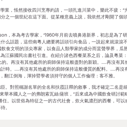
棄”學業，悵然接收四川烹專約請，一頭扎進川菜中，樂此不疲：“
四分之一個世紀在這下面。從某種意義上說，我依然才剛開了個
。
rson，本為考古學家，“1960年月前去噴鼻港新界，初志是為了
談什么話題，這些南粵人總要將話頭引向食品，一說起來就滾滾
討中國飲食文明的頂尖專家，以食品人類學家的成分而蜚聲學界，瓜
已為江蘇國民出書社引進。在紹介諸色西餐菜系之后，論及粵菜：
比的。再沒有其他處所的廚師保持這般盡對的新穎。……再沒有其
計時。……再沒有其他處所的廚師保持這般優質的配料。……再沒
排比，翻江倒海，渾掉臂學者須持守的個人工作倫理：客不雅。
德臣。對照稱謝名單的全名和扶霞註釋的敘事，我才確定二名是
來華本國人之一的弗朗索瓦絲·薩班，“后來成為中國飲食研討範
勝任。以世俗為特征之一的古代社會，炊火氣濃烈的西餐，可以
等待。