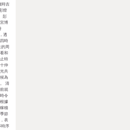
歲時吉
彩燈
 彭
故宮博
時
位，透
和四時
生的周
察看和
停止特
、十仲
時光共
季候為
。 清
關前就
統時令
套根據
定稼穡
和季節
尚，表
事時序