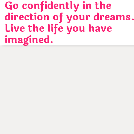
Go confidently in the
Skip
to
direction of your dreams
content
Live the life you have
imagined.