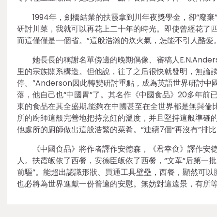
1994年，劍橋結業的扶霞拿到川年夜獎學金，卻“廢
研討川菜，我就可以再花上二十年的時光。即使曾經花了
而這僅僅是一個省。”這般浩瀚的炊火氣，怎能不引人酷愛
她長長的稱謝名單傍邊的晚期偶像、審稿人E.N.Ande
里的宗族關系構造。但他說，往了之后很快就發明，無論
停。”Anderson因此轉變研討重點，成為英語世界研
落，他自己也“中國胃”了。其名作《中國食品》20多年前
東的食品在其全盛期,能夠在中國甚至在全世界都是無與倫
所的廚師這般完善地把持烹飪的溫度，并且堅持這般準確的
他處所的廚師做出這般浩繁的菜肴。”連續7個“再沒有”
《中國食品》將作者譯作安德森，《君幸食》譯作安
人。扶霞皈依了西餐，安德臣皈依了西餐，“文革”后第一批
前驅”。能超出認識形狀、買通工具壁壘，西餐，顯然可以
也必將為世界進獻一份普適的安慰。無妨對這遠景，有所