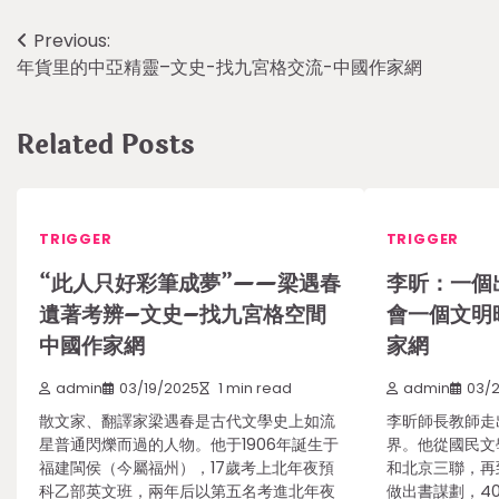
Post
Previous:
年貨里的中亞精靈–文史-找九宮格交流-中國作家網
navigation
Related Posts
TRIGGER
TRIGGER
“此人只好彩筆成夢”——梁遇春
李昕：一個
遺著考辨–文史–找九宮格空間
會一個文明
中國作家網
家網
admin
03/19/2025
1 min read
admin
03/
散文家、翻譯家梁遇春是古代文學史上如流
李昕師長教師走
星普通閃爍而過的人物。他于1906年誕生于
界。他從國民文
福建閩侯（今屬福州），17歲考上北年夜預
和北京三聯，再
科乙部英文班，兩年后以第五名考進北年夜
做出書謀劃，4