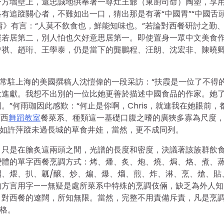
一方墻壁上，還忠誠地供奉著一尊灶王爺（東廚司命）陶塑，享
有追蹤關心者，不難如出一口，猜出那是有著“中國胃”“中國舌頭
庸》有言：“人莫不飲食也，鮮能知味也。”若論對西餐研討之勤
霞若居第二，別人怕也欠好意思居第一。即使置身一眾中文美食
曾祺、趙珩、王學泰，仍是當下的龔鵬程、汪朗、沈宏非、陳曉
有常駐上海的美國撰稿人沈愷偉的一段采訪：“扶霞是一位了不得
大進獻。我想不出別的一位比她更善於描述中國食品的作家。她
”何雨珈因此感歎：“何止是你啊，Chris，就連我在她眼前，
嘗西
舞蹈教室
餐菜系、種類這一基礎口腹之嗜的廣狹多寡為尺度
我如許萍蹤未過長城的草食井娃，當然，更不成同列。
。只是在膾炙這兩頭之間，光譜的長度和密度，決議著該族群飲
變體的單字西餐烹調方式：烤、燔、炙、炮、燒、焗、烙、煮、
、煨、扒、瓤/醸、炒、煸、爆、熘、煎、炸、淋、烹、熗、貼
的方言用字——無疑是處所菜系中特殊的烹調伎倆，缺乏為外人知
：對西餐的遼闊，所知無限。當然，完整不用責備斥責，凡是烹
合格。