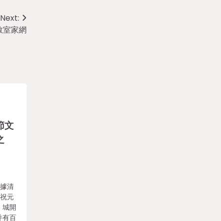
Next:
教室家網
節文
之
？據清
慶祝元
，城開
并有百