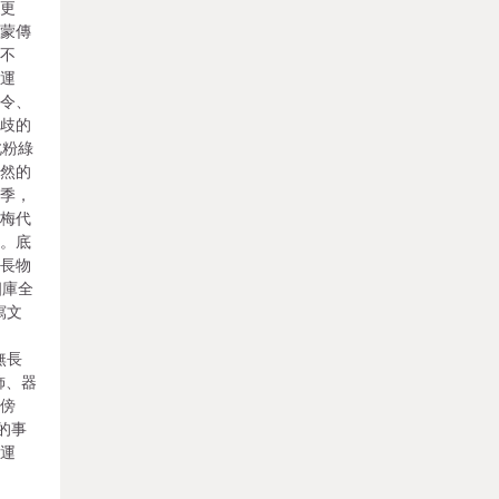
變更
滿蒙傳
光不
時運
春令、
分歧的
此粉綠
天然的
春季，
白梅代
雀。底
 長物
四庫全
寫文
無長
飾、器
。傍
的事
時運