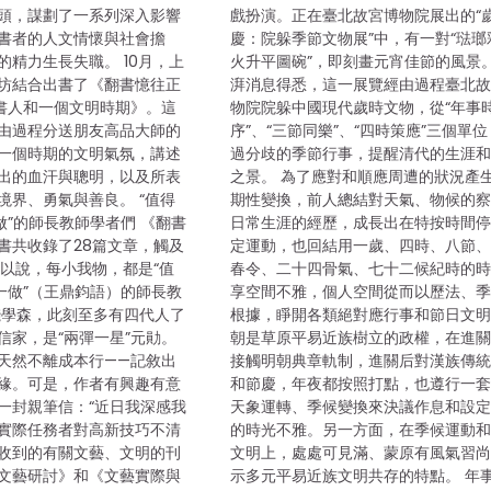
頭，謀劃了一系列深入影響
戲扮演。正在臺北故宮博物院展出的“
書者的人文情懷與社會擔
慶：院躲季節文物展”中，有一對“琺瑯
的精力生長失職。 10月，上
火升平圖碗”，即刻畫元宵佳節的風景。
坊結合出書了《翻書憶往正
湃消息得悉，這一展覽經由過程臺北
書人和一個文明時期》。這
物院院躲中國現代歲時文物，從“年事
由過程分送朋友高品大師的
序”、“三節同樂”、“四時策應”三個單
一個時期的文明氣氛，講述
過分歧的季節行事，提醒清代的生涯
出的血汗與聰明，以及所表
之景。 為了應對和順應周遭的狀況產
境界、勇氣與善良。 “值得
期性變換，前人總結對天氣、物候的
做”的師長教師學者們 《翻書
日常生涯的經歷，成長出在特按時間
書共收錄了28篇文章，觸及
定運動，也回結用一歲、四時、八節
可以說，每小我物，都是“值
春令、二十四骨氣、七十二候紀時的
得一做”（王鼎鈞語）的師長教
享空間不雅，個人空間從而以歷法、
錢學森，此刻至多有四代人了
根據，睜開各類絕對應行事和節日文明
信家，是“兩彈一星”元勛。
朝是草原平易近族樹立的政權，在進
天然不離成本行——記敘出
接觸明朝典章軌制，進關后對漢族傳
緣。可是，作者有興趣有意
和節慶，年夜都按照打點，也遵行一
一封親筆信：“近日我深感我
天象運轉、季候變換來決議作息和設
實際任務者對高新技巧不清
的時光不雅。另一方面，在季候運動
收到的有關文藝、文明的刊
文明上，處處可見滿、蒙原有風氣習
文藝研討》和《文藝實際與
示多元平易近族文明共存的特點。 年