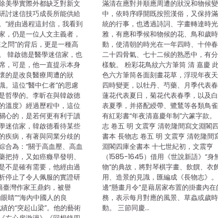
除美學實際外都缺乏對新文
滿清在應對并順應周遭的狀況和物候
研討迷信技巧成長所能供給
中，依時序睜開既按照漢俗，又保持
。”經由過程這封信，我看到
統的行事，也透過詩詞、字畫轉達時
家，仍是一位人文主義者，
雅，有應和季候和物候的花、鳥和歲
森之問”的背后，更是一種高
動，使清朝的時光在一年四時、十仲
。 韓啟德是醫學迷信家，也
二十四骨氣、七十二候的熟悉中，有
席，可是，他一直提示本身
樣貌。 粉彩花鳥紋六方筆筒 清 嘉慶 
懷的是改良醫療周遭的狀
色六方筆筒各面刻畫花草，浮現年夜
識。這位“醫中仁者”的思慮
四時變更，以牡丹、芍藥、月季代表
是哲學的。李昕在與韓啟德
蓮花代表夏日，菊花代表春季，以及
的溫度》經過歷程中，這位
表夏季，并搭配綬帶、鷺鶿等各類鳥
關心的，是若何更有利于讀
有紅彩書“年夜清嘉慶年制”六篆字款。
學迷信家，韓啟德看待某些
志 卷五 明 文震亨 清乾隆間寫文淵閣
的疾病，有著與同業分歧的
書本 長物志 卷五 明 文震亨 清乾隆間
綜合為：“關于高血壓、高血
淵閣四庫全書本 十七世紀初，文震亨
藥把持，又如癌癥早發明、
（1585-1645）借用《世說新語》“身
是不是確有需要，他經由過
物”的典故，將對琴棋字畫、飲饌、衣
析停止了令人佩服的實證研
用、造景的見識，匯編成《長物志》
東籍臺灣作家王鼎鈞，被譽
邊“懸畫月令”是藉居家布置的掛畫內在
眼睛”“海內中國人的良
務，表示每月對應的風景、草蟲或歲
成績的“突起山梁”。他的藝術
動。 三節同慶…