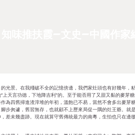
知味推扶霞–文史–中國作家
月的光景。在我殘破不全的記憶傍邊，我們家灶頭也有好幾年，
“上天言功德，下地降吉利”的。至于能否用了又甜又黏的麥芽糖
俗作為四舊掃進渣滓堆的年初，溫飽已不易，當然不會多出麥芽
，腳步匆遽，舊習無存，也就顧不上歷來局促一隅的灶王爺。就
神，差未幾盡跡。現在就算守舊傳統最力的南粵，生怕也只在邊