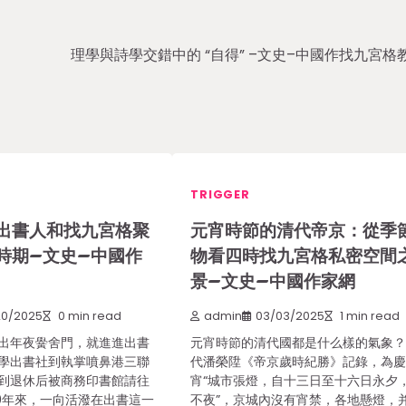
理學與詩學交錯中的 “自得” –文史–中國作找九宮格
TRIGGER
出書人和找九宮格聚
元宵時節的清代帝京：從季
時期–文史–中國作
物看四時找九宮格私密空間
景–文史–中國作家網
20/2025
0 min read
admin
03/03/2025
1 min read
出年夜黌舍門，就進進出書
元宵時節的清代國都是什么樣的氣象
學出書社到執掌噴鼻港三聯
代潘榮陞《帝京歲時紀勝》記錄，為
到退休后被商務印書館請往
宵“城市張燈，自十三日至十六日永夕
0年來，一向活潑在出書這一
不夜”，京城內沒有宵禁，各地懸燈，