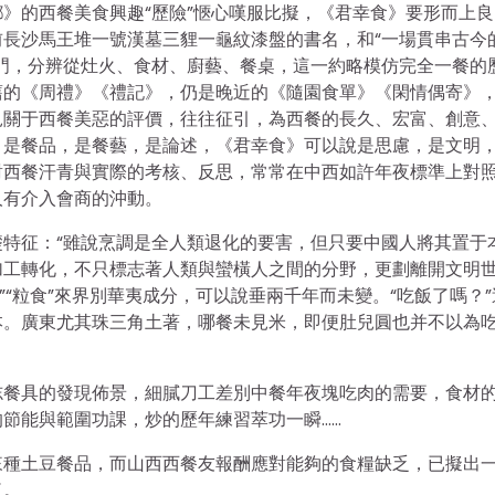
》的西餐美食興趣“歷險”愜心嘆服比擬，《君幸食》要形而上良
長沙馬王堆一號漢墓三貍一龜紋漆盤的書名，和“一場貫串古今
門，分辨從灶火、食材、廚藝、餐桌，這一約略模仿完全一餐的
舊的《周禮》《禮記》，仍是晚近的《隨園食單》《閑情偶寄》
見關于西餐美惡的評價，往往征引，為西餐的長久、宏富、創意
，是餐品，是餐藝，是論述，《君幸食》可以說是思慮，是文明
對西餐汗青與實際的考核、反思，常常在中西如許年夜標準上對
人有介入會商的沖動。
礎特征：“雖說烹調是全人類退化的要害，但只要中國人將其置于
加工轉化，不只標志著人類與蠻橫人之間的分野，更劃離開文明
”“粒食”來界別華夷成分，可以說垂兩千年而未變。“吃飯了嗎？”
本。廣東尤其珠三角土著，哪餐未見米，即便肚兒圓也并不以為
志餐具的發現佈景，細膩刀工差別中餐年夜塊吃肉的需要，食材
節能與範圍功課，炒的歷年練習萃功一瞬……
來種土豆餐品，而山西西餐友報酬應對能夠的食糧缺乏，已擬出
了。