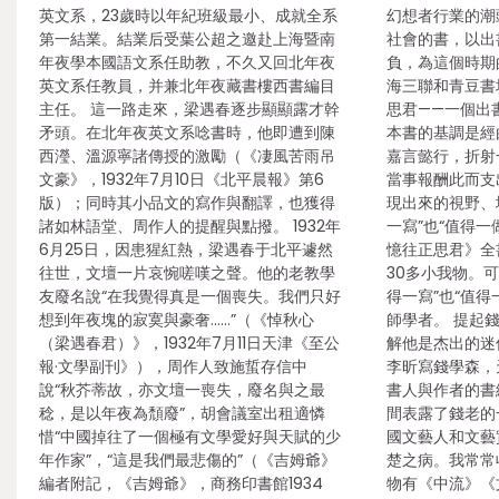
英文系，23歲時以年紀班級最小、成就全系
幻想者行業的潮
第一結業。結業后受葉公超之邀赴上海暨南
社會的書，以出
年夜學本國語文系任助教，不久又回北年夜
負，為這個時期
英文系任教員，并兼北年夜藏書樓西書編目
海三聯和青豆書
主任。 這一路走來，梁遇春逐步顯顯露才幹
思君——一個出
矛頭。在北年夜英文系唸書時，他即遭到陳
本書的基調是經
西瀅、溫源寧諸傳授的激勵（《凄風苦雨吊
嘉言懿行，折射
文豪》，1932年7月10日《北平晨報》第6
當事報酬此而支
版）；同時其小品文的寫作與翻譯，也獲得
現出來的視野、
諸如林語堂、周作人的提醒與點撥。 1932年
一寫”也“值得一
6月25日，因患猩紅熱，梁遇春于北平遽然
憶往正思君》全
往世，文壇一片哀惋嗟嘆之聲。他的老教學
30多小我物。
友廢名說“在我覺得真是一個喪失。我們只好
得一寫”也“值
想到年夜塊的寂寞與豪奢……”（《悼秋心
師學者。 提起
（梁遇春君）》，1932年7月11日天津《至公
解他是杰出的迷
報·文學副刊》），周作人致施蜇存信中
李昕寫錢學森，
說“秋芥蒂故，亦文壇一喪失，廢名與之最
書人與作者的書
稔，是以年夜為頹廢”，胡會議室出租適憐
間表露了錢老的
惜“中國掉往了一個極有文學愛好與天賦的少
國文藝人和文藝
年作家”，“這是我們最悲傷的”（《吉姆爺》
楚之病。我常常
編者附記，《吉姆爺》，商務印書館1934
物有《中流》《