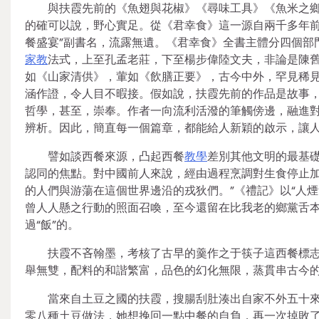
與扶霞先前的《魚翅與花椒》《尋味工具》《魚米之鄉
的確可以說，野心實足。從《君幸食》這一源自兩千多年前
餐盛宴”副書名，流露無遺。《君幸食》全書主體分四個部
家教
法式，上至孔孟老莊，下至楊步偉陸文夫，非論是陳
如《山家清供》，葷如《飲膳正要》，古今中外，罕見稀
涵作證，令人目不暇接。假如說，扶霞先前的作品是故事
哲學，甚至，崇奉。作者一向流利活潑的筆觸傍邊，融進
辨析。因此，簡直每一個篇章，都能給人新穎的啟示，讓
譬如談西餐來源，凸起西餐
教學
差別其他文明的最基
認同的焦點。對中國前人來說，經由過程烹調對生食停止
的人們與游蕩在這個世界邊沿的戎狄們。”《禮記》以“人煙
曾人人懸之行動的照面召喚，至今還留在比我老的鄉黨舌
過“飯”的。
扶霞不吝翰墨，考核了古早的羹作之于筷子這西餐標
舉無雙，配料的和諧繁富，品色的幻化無限，蒸貫串古今的
當來自土豆之國的扶霞，搜腸刮肚湊出自家不外五十
零八種土豆做法，她想挽回一點中餐的自負，再一次掉敗