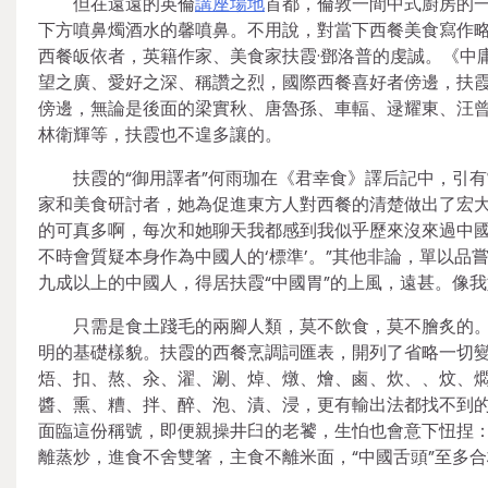
但在遠遠的英倫
講座場地
首都，倫敦一間中式廚房的
下方噴鼻燭酒水的馨噴鼻。不用說，對當下西餐美食寫作略
西餐皈依者，英籍作家、美食家扶霞·鄧洛普的虔誠。《中
望之廣、愛好之深、稱讚之烈，國際西餐喜好者傍邊，扶
傍邊，無論是後面的梁實秋、唐魯孫、車輻、逯耀東、汪
林衛輝等，扶霞也不遑多讓的。
扶霞的“御用譯者”何雨珈在《君幸食》譯后記中，引
家和美食研討者，她為促進東方人對西餐的清楚做出了宏
的可真多啊，每次和她聊天我都感到我似乎歷來沒來過中國。
不時會質疑本身作為中國人的‘標準’。”其他非論，單以品
九成以上的中國人，得居扶霞“中國胃”的上風，遠甚。像
只需是食土踐毛的兩腳人類，莫不飲食，莫不膾炙的
明的基礎樣貌。扶霞的西餐烹調詞匯表，開列了省略一切
焐、扣、熬、汆、濯、涮、焯、燉、燴、鹵、炊、、炆、燜
醬、熏、糟、拌、醉、泡、漬、浸，更有輸出法都找不到
面臨這份稱號，即便親操井臼的老饕，生怕也會意下忸捏
離蒸炒，進食不舍雙箸，主食不離米面，“中國舌頭”至多