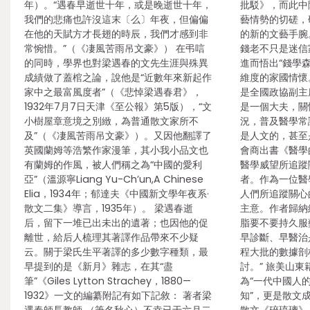
年）。“遇春早逝世十年，或是晚逝世十年，
批駁》，而此中
我們的悲痛也許沒這末〔么〕年夜，但偏偏
藝情勢的切磋，
在他的天賦方才長翅的時辰，我們才感到非
的新的文藝手腕
常惋惜。”（《凄風苦雨吊文豪》） 在弔唁
錢老不只是迷信
的同時，學界也對梁遇春的文先生涯與殊異
進而悟出“錢學
成績做了蓋棺之論，說他是“近數年來新起作
維度的家國情懷
家中之最富風度者”（《悲悼梁遇春君》，
是全國政協副主
1932年7月7日天津《至公報》第5版），“文
是一個大夫，關
小樹屋章意境之別緻，為普通散文家所不
況，普及醫學常
及”（《凄風苦雨吊文豪》）。又因他翻譯了
是人文的，甚至
英國蘭姆等浩繁作家漫筆，其小我小品文也
會商出書《醫學
有蘭姆的作風，被人們稱之為“中國的愛利
醫學威望所追蹤
亞”（溫源寧Liang Yu-Ch’un,A Chinese
者。作為一位醫
Elia，1934年；郁達夫《中國新文學年夜系·
人們所追蹤關心
散文二集》導言，1935年）。 梁遇春逝
主意。作者歸納
后，留下一堆已出未出的遺著；也因他的促
脂要不要持久服
離世，給后人梳理其著譯作品帶來不少疑
早診斷、早醫治
云。關于梁氏生平著譯的多少數字種類，最
程大批的數據剖
早提到的是《新月》雜志，在其“盡
討。” 旅美山
筆”《Giles Lytton Strachey，1880—
為“一代中國人的
1932》一文的編纂附記有如下記敘： 著者梁
知”，更是散文