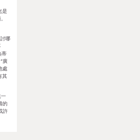
光是
頭。
研討哪
不
熟蒂
“廣
他處
有其
統一
疇的
或許