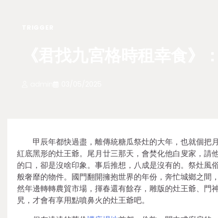
TRIGGER
《君找九宮格時租幸食》：
admin
03/05/2025
甲辰年都快過盡，離傳統糖瓜祭灶的大年，也就個把
紅底黑形的灶王爺。尾月廿三那天，會焚化他白叟家，請他
的口，卻是沒啥印象。事后推想，八成是沒有的。祭灶風
般奢靡的物件。國門翻開擁抱世界的年份，奔忙城鄉之間
然年邊轉轉農貿市場，揮春還有餘存，雕版的灶王爺、門
旯，才會有享用點噴鼻火的灶王爺吧。